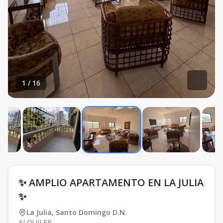
1
/
16
✨ AMPLIO APARTAMENTO EN LA JULIA
✨
La Julia
,
Santo Domingo D.N.
ALQUILER