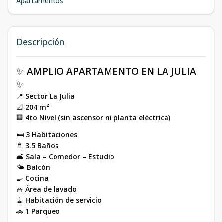
Apartamentos
Descripción
✨
AMPLIO APARTAMENTO EN LA JULIA
✨
📍
Sector La Julia
📐
204 m²
🏢
4to Nivel (sin ascensor ni planta eléctrica)
🛏
3 Habitaciones
🚿
3.5 Baños
🛋
Sala – Comedor – Estudio
🌤
Balcón
🍳
Cocina
🧺
Área de lavado
🧹
Habitación de servicio
🚗
1 Parqueo