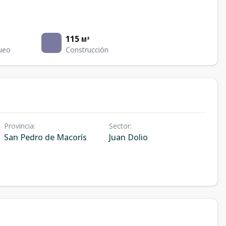
115
M²
ueo
Construcción
Provincia
:
Sector
:
San Pedro de Macorís
Juan Dolio