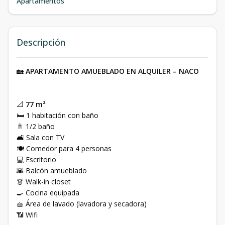
Apartamentos
Descripción
🏡
APARTAMENTO AMUEBLADO EN ALQUILER – NACO
📐
77 m²
🛏 1 habitación con baño
🚿 1/2 baño
🛋 Sala con TV
🍽 Comedor para 4 personas
💻 Escritorio
🌇 Balcón amueblado
👗 Walk-in closet
🍳 Cocina equipada
🧺 Área de lavado (lavadora y secadora)
📶 Wifi