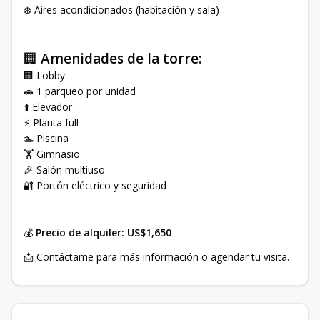
❄️ Aires acondicionados (habitación y sala)
🏢
Amenidades de la torre:
🏢 Lobby
🚗 1 parqueo por unidad
⬆️ Elevador
⚡ Planta full
🏊 Piscina
🏋️ Gimnasio
🎉 Salón multiuso
🔐 Portón eléctrico y seguridad
💰
Precio de alquiler: US$1,650
📩 Contáctame para más información o agendar tu visita.