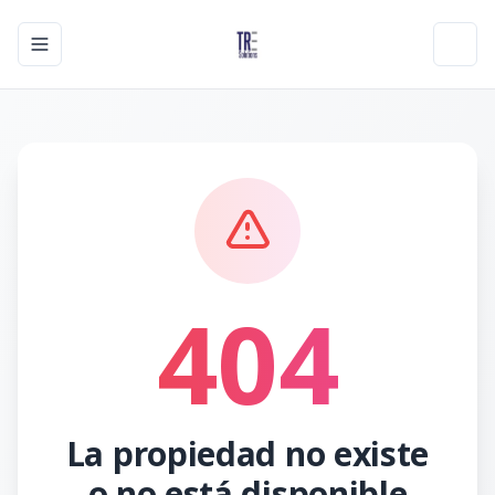
Toggle navigation menu
Toggl
404
La propiedad no existe
o no está disponible