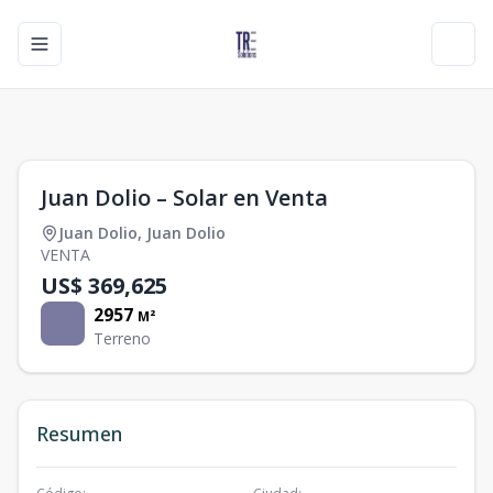
Toggle navigation menu
Toggl
1
/
0
Juan Dolio – Solar en Venta
Juan Dolio
,
Juan Dolio
VENTA
US$ 369,625
2957
M²
Terreno
Resumen