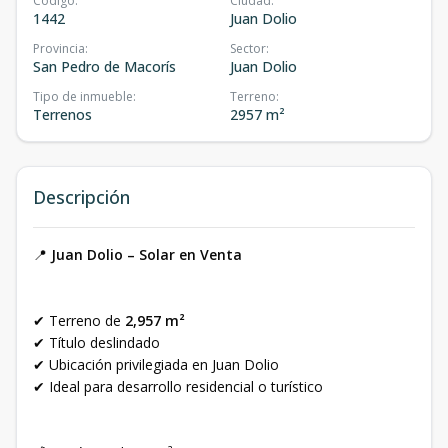
Código
:
Ciudad
:
1442
Juan Dolio
Provincia
:
Sector
:
San Pedro de Macorís
Juan Dolio
Tipo de inmueble
:
Terreno
:
Terrenos
2957 m²
Descripción
📍
Juan Dolio – Solar en Venta
✔ Terreno de
2,957 m²
✔ Título deslindado
✔ Ubicación privilegiada en Juan Dolio
✔ Ideal para desarrollo residencial o turístico