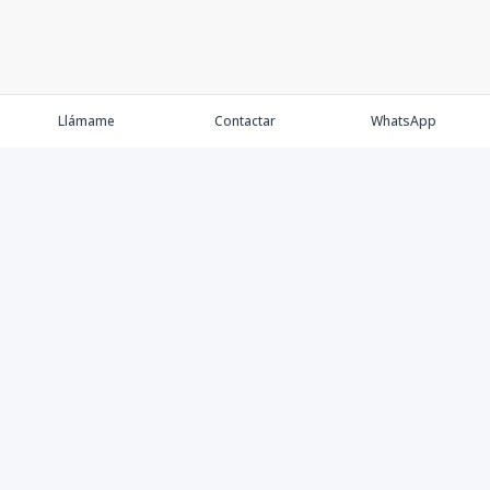
Llámame
Contactar
WhatsApp
Propiedades
Agentes
Nosotros
Contacto