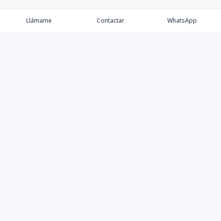
Llámame
Contactar
WhatsApp
Propiedades
Agentes
Nosotros
Contacto
Instagram
©
2026
Tre Solutions, S.R.L.
,
Todos los derechos reservados
Powered by
AlterEstate