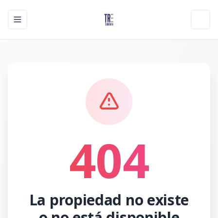
Toggle navigation menu
Toggl
404
La propiedad no existe
o no está disponible