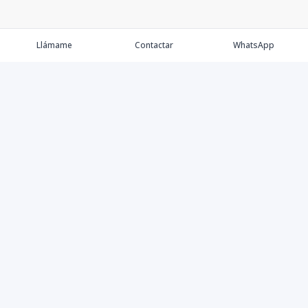
Llámame
Contactar
WhatsApp
Propiedades
Agentes
Nosotros
Contacto
Instagram
©
2026
Tre Solutions, S.R.L.
,
Todos los derechos reservados