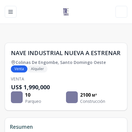
Toggle navigation menu
Toggl
1
/
0
NAVE INDUSTRIAL NUEVA A ESTRENAR
Colinas De Engombe
,
Santo Domingo Oeste
Venta
Alquiler
VENTA
US$ 1,990,000
10
2100
M²
Parqueo
Construcción
Resumen