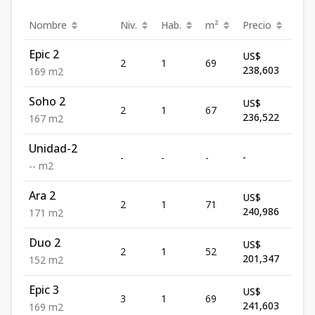
Nombre
Niv.
Hab.
m²
Precio
Est
Epic 2
US$
2
1
69
Disp
238,603
1
69
m2
Soho 2
US$
2
1
67
Disp
236,522
1
67
m2
Unidad-2
-
-
-
-
Disp
-
-
m2
Ara 2
US$
2
1
71
Disp
240,986
1
71
m2
Duo 2
US$
2
1
52
Disp
201,347
1
52
m2
Epic 3
US$
3
1
69
Disp
241,603
1
69
m2