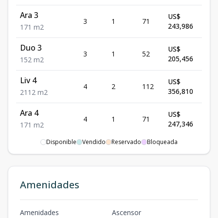
Ara 3
US$
3
1
71
Disp
243,986
1
71
m2
Duo 3
US$
3
1
52
Disp
205,456
1
52
m2
Liv 4
US$
4
2
112
Disp
356,810
2
112
m2
Ara 4
US$
4
1
71
Disp
247,346
1
71
m2
Disponible
Vendido
Reservado
Bloqueada
Ades 5
US$
5
3
141
Disp
420,864
3
141
m2
Oma 7
US$
Amenidades
7
3
123
Disp
370,432
3
123
m2
Ara 8
US$
Amenidades
Ascensor
8
1
71
Disp