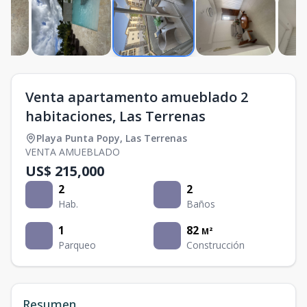
Venta apartamento amueblado 2
habitaciones, Las Terrenas
Playa Punta Popy
,
Las Terrenas
VENTA AMUEBLADO
US$ 215,000
2
2
Hab.
Baños
1
82
M²
Parqueo
Construcción
Resumen