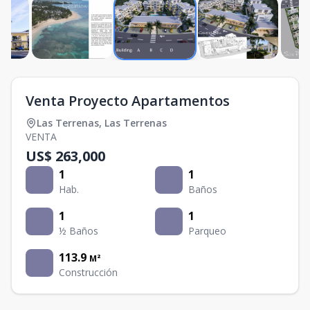
Venta Proyecto Apartamentos
Las Terrenas
,
Las Terrenas
VENTA
US$ 263,000
1
1
Hab.
Baños
1
1
½ Baños
Parqueo
113.9
M²
Construcción