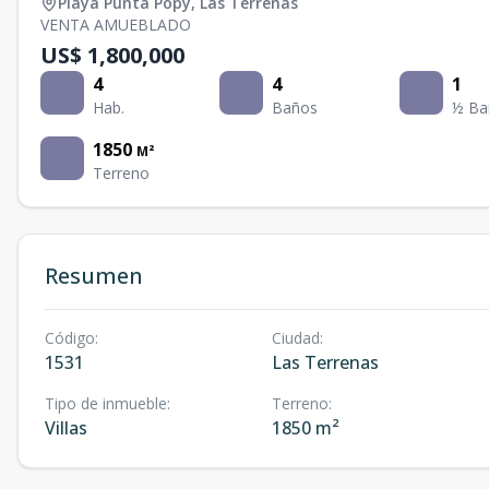
Playa Punta Popy
,
Las Terrenas
VENTA AMUEBLADO
US$ 1,800,000
4
4
1
Hab.
Baños
½ Ba
1850
M²
Terreno
Resumen
Código
:
Ciudad
:
1531
Las Terrenas
Tipo de inmueble
:
Terreno
:
Villas
1850 m²